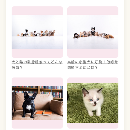
犬と猫の乳腺腫瘍ってどんな
高齢の小型犬に好発！僧帽弁
病気？
閉鎖不全症とは？