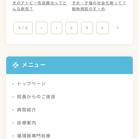
犬のアトピー性皮膚炎ってど
子犬・子猫の社会化期って？
んな病気？
動物病院のすゝめ
5
5 / 5
«
1
2
3
4
メニュー
トップページ
院長からのご挨拶
病院紹介
診療案内
循環器専門診療