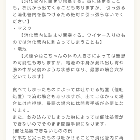
【消化管内に詰まり閉塞する。舌に絡まること
も。お尻から出てくることもありますが、 引っ張る
と消化管内を傷つけるため絶対に引っ張らないでく
ださい】
・マスク
【消化管内に詰まり閉塞する。ワイヤー入りのも
のでは消化管内に刺さってしまうことも】
・電池
【犬種やねこちゃんの体の大きさによっては窒息
の可能性もありますが、電池の中身が漏れ出し胃や
腸の中が火傷のような状態になり、最悪の場合穴が
空いてします】
食べてしまったものによっては吐かせる処置（催吐
処置）で済む場合もありますが、出てこなかった場
合には内視鏡、最悪の場合には開腹手術が必要にな
ります。
また、飲み込んでしまった物によっては催吐処置が
できないのでそのまま開腹手術になります。
(催吐処置できないものの例：
竹串など尖ったものは吐かせることで消化管内に再