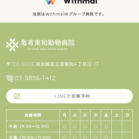
当院はWithmalのグループ病院です。
〒120-0003 東京都足立区東和4丁目12-17
03-5856-1412
LINEで診察予約
診療時間
月
火
水
木
金
土
日
午前（9:30〜12:00）
○
○
○
○
○
-
-
午後（15:00〜17:00）
○
○
○
○
○
-
-