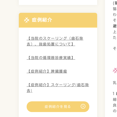
(
猫
わ
症例紹介
そ
避
上
た
【当院のスケーリング（歯石除
去）、抜歯処置について】
そ
【当院の循環器診療実績】
【症例紹介】脾臓腫瘤
乳
【症例紹介】スケーリング(歯石除
去)
1
細
良
症例紹介を見る
の