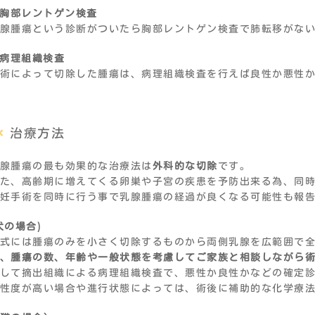
 胸部レントゲン検査
腺腫瘍という診断がついたら胸部レントゲン検査で肺転移がな
 病理組織検査
術によって切除した腫瘍は、病理組織検査を行えば良性か悪性
治療方法
腺腫瘍の最も効果的な治療法は
外科的な切除
です。
た、高齢期に増えてくる卵巣や子宮の疾患を予防出来る為、同
妊手術を同時に行う事で乳腺腫瘍の経過が良くなる可能性も報
犬の場合)
式には腫瘍のみを小さく切除するものから両側乳腺を広範囲で
、腫瘍の数、年齢や一般状態を考慮してご家族と相談しながら
して摘出組織による病理組織検査で、悪性か良性かなどの確定
性度が高い場合や進行状態によっては、術後に補助的な化学療