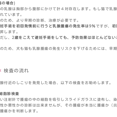
猫の場合)
の乳腺は胸部から腹部にかけて計４対存在します。もし猫で乳腺
れています。
のため、より早期の診断、治療が必要です。
妊手術を初回発情前に行うと乳腺腫瘍の発生率は9％
ですが、
初
昇します。
だし、
2歳をこえて避妊手術をしても、予防効果はほとんどない
のため、犬も猫も乳腺腫瘍の発生リスクを下げるためには、早
検査の流れ
腺付近のしこりを発見した場合、以下の検査をお勧めします。
 細胞診検査
い注射針で腫瘤の中の細胞を吸引しスライドガラスに塗布し、
性か悪性かの診断は出来ませんが、その腫瘤が本当に腫瘍か（
腫瘍かを判断します。