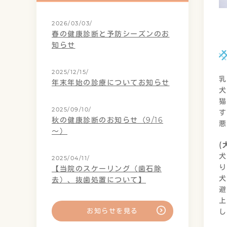
2026/03/03/
春の健康診断と予防シーズンのお
知らせ
2025/12/15/
乳
年末年始の診療についてお知らせ
犬
猫
2025/09/10/
す
秋の健康診断のお知らせ（9/16
悪
～）
犬
2025/04/11/
り
【当院のスケーリング（歯石除
犬
去）、抜歯処置について】
避
上
お知らせを見る
し