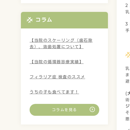
2
乳
コラム
3
手
【当院のスケーリング（歯石除
去）、抜歯処置について】
【当院の循環器診療実績】
乳
ま
フィラリア症 検査のススメ
避
うちの子も食べてます！
(
術
ジ
コラムを見る
そ
悪