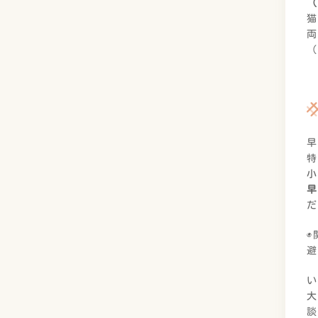
（
猫
両
（
早
特
早
だ
◉
避
い
大
談