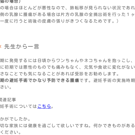
猫の場合）
の場合はほとんどが悪性なので、肺転移が見られない状況であ
側の乳腺に腫瘍がある場合は片方の乳腺の全摘出術を行った１
一度に行うと術後の皮膚の張りがきつくなるためです。）
先生から一言
期に発見するには日頃からワンちゃんやネコちゃんを抱っこし
に初期では悪性のものでも痛みもなく、元気や食欲に変化がな
小さなことでも気になることがあれば受診をお勧めします。
期の避妊手術でかなり予防できる腫瘍
です。避妊手術の実施時
さい。
関連記事
妊手術については
こちら
。
かがでしたか。
切な家族には健康を過ごして欲しいですね。何かできものがあ
ください。