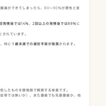
腫瘍ができてしまったら、80～90％が悪性と言
回発情後では14％
、
2回以上の発情後では89％
に
とされています。
期、特に
１歳未満での避妊手術が推奨
されます。
染色したものを顕微鏡で観察する検査です。
炎症等では無いか）、また腫瘍でも乳腺腫瘍か、他