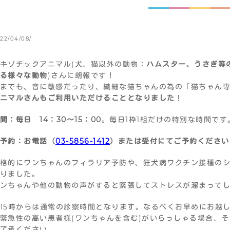
22/04/08/
キゾチックアニマル(犬、猫以外の動物：
ハムスター、うさぎ等
る様々な動物
)さんに朗報です！
までも、音に敏感だったり、繊細な猫ちゃんの為の「猫ちゃん
ニマルさんもご利用いただけることとなりました
！
間：毎日 14：30～15：00
。毎日1枠1組だけの特別な時間です
予約：お電話（
03-5856-1412
）または受付にてご予約ください
格的にワンちゃんのフィラリア予防や、狂犬病ワクチン接種の
りました。
ンちゃんや他の動物の声がすると緊張してストレスが溜まって
15時からは通常の診察時間となります。なるべくお早めにお越
緊急性の高い患者様(ワンちゃんを含む)がいらっしゃる場合、
了承ください。