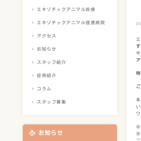
エキゾチックアニマル診療
エキゾチックアニマル提携病院
20
アクセス
エ
す
お知らせ
今
ア
スタッフ紹介
時
症例紹介
ご
コラム
本
スタッフ募集
い
ワ
※
お知らせ
※
ご