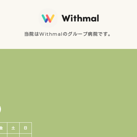
当院はWithmalのグループ病院です。
金
土
日